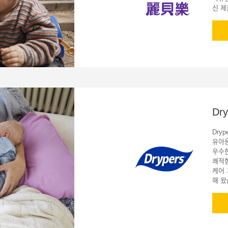
신 제
Dry
Dry
유아
우수
쾌적
케어
해 왔