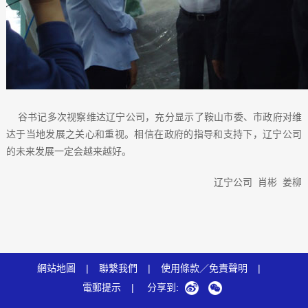
谷书记多次视察维达辽宁公司，充分显示了鞍山市委、市政府对维
达于当地发展之关心和重视。相信在政府的指导和支持下，辽宁公司
的未来发展一定会越来越好。
辽宁公司 肖彬 姜柳
網站地圖
|
聯繫我們
|
使用條款／免責聲明
|
電郵提示
|
分享到: