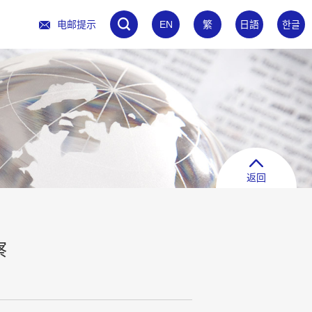
电邮提示
EN
繁
日語
한글
返回
察