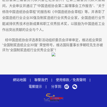
间，大会审议并通过了"中国造纸协会第二届理事会工作报告"、"关于
修改中国造纸协会章程"的报告和《中国造纸协会章程》等，并表彰了
全国造纸行业企业30强及制浆造纸行业优秀企业家，全国造纸行业节
能减排优秀技术创新成果和职工优秀技术奖，以鼓励为中国造纸工业
作出突出贡献的企业与个人。
经中国造纸协会评选表彰活动组织委员会评审审定，维达纸业荣获
“全国制浆造纸企业30强” 荣誉称号，维达国际董事长李朝旺先生亦被
评为“全国制浆造纸行业优秀企业家”！
網站地圖
|
聯繫我們
|
使用條款／免責聲明
|
電郵提示
|
分享到: