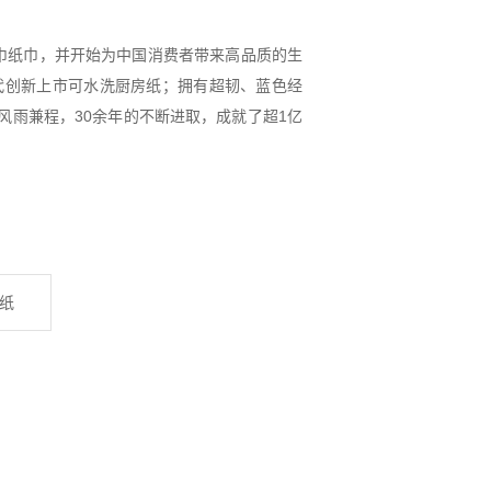
浆餐巾纸巾，并开始为中国消费者带来高品质的生
代创新上市可水洗厨房纸；拥有超韧、蓝色经
的风雨兼程，30余年的不断进取，成就了超1亿
纸