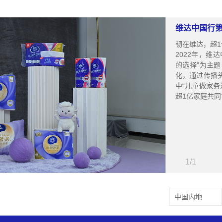
维达中国行
韧在维达，超
2022年，维
的选择”为主
化，通过传播
中“儿童做家
超1亿家庭共同
1
/
1
中国内地