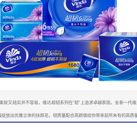
既柔软又结实并不容易，维达超韧系列在“韧”上追求卓越表现。全新一代
线绽放出优雅立体的扶郎花，韧质量配合高颜值给你带来前所未有的高质