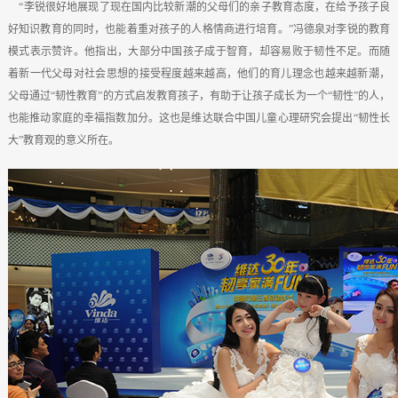
“李锐很好地展现了现在国内比较新潮的父母们的亲子教育态度，在给予孩子良
好知识教育的同时，也能着重对孩子的人格情商进行培育。”冯德泉对李锐的教育
模式表示赞许。他指出，大部分中国孩子成于智育，却容易败于韧性不足。而随
着新一代父母对社会思想的接受程度越来越高，他们的育儿理念也越来越新潮，
父母通过“韧性教育”的方式启发教育孩子，有助于让孩子成长为一个“韧性”的人，
也能推动家庭的幸福指数加分。这也是维达联合中国儿童心理研究会提出“韧性长
大”教育观的意义所在。