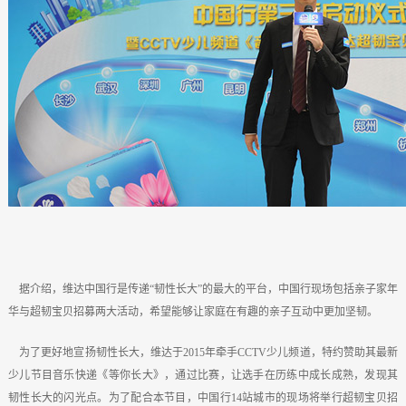
据介绍，维达中国行是传递“韧性长大”的最大的平台，中国行现场包括亲子家年
华与超韧宝贝招募两大活动，希望能够让家庭在有趣的亲子互动中更加坚韧。
为了更好地宣扬韧性长大，维达于2015年牵手CCTV少儿频道，特约赞助其最新
少儿节目音乐快递《等你长大》，通过比赛，让选手在历练中成长成熟，发现其
韧性长大的闪光点。为了配合本节目，中国行14站城市的现场将举行超韧宝贝招