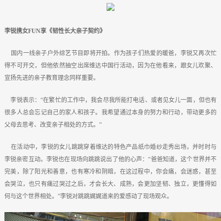
李锐携女FUN享《韧性长大亲子契约》
国内一线亲子户外综艺节目即将开拍。作为孩子们热爱的暖爸，李锐又再次忙
得不可开交，但他依然抽空出席维达中国行活动，因为在他看来，跟女儿欢聚、
宣扬先进的亲子教育理念同样重要。
李锐表示：“在繁忙的工作中，我会尽我所能打电话、或者见女儿一面，但也有
很多人总会忘记自己的家人和孩子。我希望通过本身的努力和行动，带动更多的
父母去思考、改变亲子相处的方式。”
在活动中，李锐的女儿跳跳穿着维达的特色产品纸巾婚纱走秀出场，并时时与
李锐亲密互动。李锐也在现场向跳跳说出了他的心声：“爸爸知道，这个世界并不
完美，除了阳光和善意，也有寒冷和阴暗，在这过程中，你会痛，会迷惑，甚至
会哭泣，也只有痛过哭过之后，才会长大、成熟，会更加坚韧、独立，更懂得如
何与这个世界相处。”李锐对跳跳娓娓道来的爱感动了现场观众。