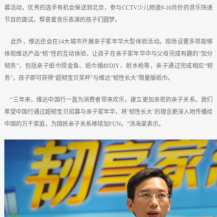
募活动，优秀的选手有机会保送到北京，参与CCTV少儿频道9-10月份的音乐快递
节目的面试，帮喜爱音乐表演的孩子们圆梦。
此外，维达还会在14大城市开展亲子家年华大型体验活动。现场设置多项能够
体现维达产品“韧”性的互动体验，让孩子在亲子家年华中与父母完成有趣的“加分
韧务”，包括亲子纸巾捞金鱼、纸巾婚纱DIY、射水枪等，亲子通过完成相应“韧
务”，孩子即可获得“超韧宝贝奖杯”与维达“韧性长大”限量版纸巾。
“三年来，维达中国行一直为消费者带来欢乐，建立更加亲密的亲子关系。我们
希望中国行通过超韧宝贝招募与亲子家年华，将‘韧性长大’的理念更深入地传播给
中国的万千家庭，为国民亲子关系继续加FUN。”汤海棠表示。