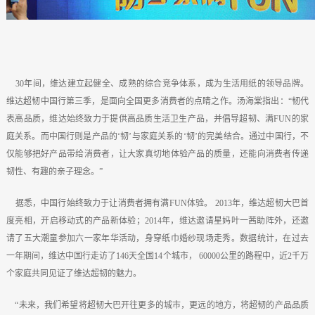
30年间，维达建立起健全、成熟的综合竞争体系，成为生活用纸的领导品牌。
维达超韧中国行第三季，是面向全国更多消费者的点睛之作。汤海棠指出：“韧代
表高品质，维达始终致力于提供高品质生活卫生产品，并倡导超韧、满FUN的家
庭关系。而中国行则是产品的‘韧’与家庭关系的‘韧’的完美结合。通过中国行，不
仅能够把好产品带给消费者，让大家真切地体验产品的质量，还能向消费者传递
韧性、有趣的亲子理念。”
据悉，中国行始终致力于让消费者拥有满FUN体验。 2013年，维达超韧大巴首
度亮相，开启移动式的产品新体验；2014年，维达邀请星妈叶一茜助阵外，还邀
请了五大潮童参加六一家年华活动，身穿纸巾婚纱现场走秀。数据统计，在过去
一年期间，维达中国行走访了146天全国14个城市， 60000公里的路程中，近2千万
个家庭共同见证了维达超韧的魅力。
“未来，我们希望将超韧大巴开往更多的城市，更远的地方，将超韧的产品品质