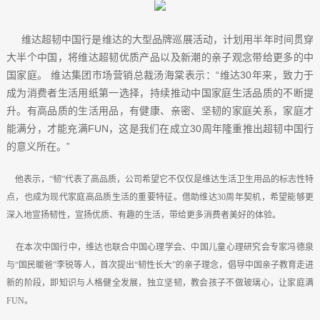
维达超韧中国行是维达的大型品牌巡展活动，计划用半年时间贯穿
大半个中国，将维达超韧优质产品以及新潮的亲子观念带给更多的中
国家庭。 维达集团市场营销总裁汤海棠表示：“维达30年来，致力于
成为消费者生活用纸第一选择，持续推动中国家庭生活品质的不断提
升。有高品质的生活用品，有健康、亲密、坚韧的家庭关系，家庭才
能满分，才能充满FUN，这是我们在成立30周年隆重推出超韧中国行
的意义所在。”
他表示，“韧”代表了高品质，公司希望它不仅仅是维达生活卫生用品的标志性特
点，也成为现代家庭高品质生活的重要特征。借助维达30周年契机，希望能够更
深入地宣扬韧性，宣扬优质、有趣的生活，带给更多消费者美好的体验。
在本次中国行中，维达也联合中国心理学会、中国儿童心理研究会专家冯德泉
与“国民暖爸”李锐等人，首次提出“韧性长大”的亲子理念，倡导中国亲子教育走进
新的阶段，即知识与人格健全发展，独立坚韧，教会孩子不做玻璃心，让家庭满
FUN。