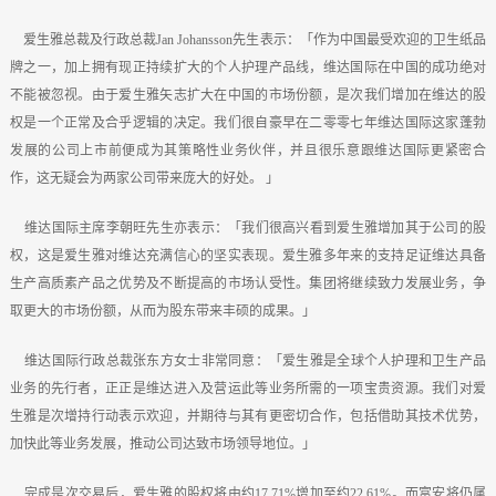
爱生雅总裁及行政总裁Jan Johansson先生表示：「作为中国最受欢迎的卫生纸品
牌之一，加上拥有现正持续扩大的个人护理产品线，维达国际在中国的成功绝对
不能被忽视。由于爱生雅矢志扩大在中国的市场份额，是次我们增加在维达的股
权是一个正常及合乎逻辑的决定。我们很自豪早在二零零七年维达国际这家蓬勃
发展的公司上市前便成为其策略性业务伙伴，并且很乐意跟维达国际更紧密合
作，这无疑会为两家公司带来庞大的好处。 」
维达国际主席李朝旺先生亦表示：「我们很高兴看到爱生雅增加其于公司的股
权，这是爱生雅对维达充满信心的坚实表现。爱生雅多年来的支持足证维达具备
生产高质素产品之优势及不断提高的市场认受性。集团将继续致力发展业务，争
取更大的市场份额，从而为股东带来丰硕的成果。」
维达国际行政总裁张东方女士非常同意：「爱生雅是全球个人护理和卫生产品
业务的先行者，正正是维达进入及营运此等业务所需的一项宝贵资源。我们对爱
生雅是次增持行动表示欢迎，并期待与其有更密切合作，包括借助其技术优势，
加快此等业务发展，推动公司达致市场领导地位。」
完成是次交易后，爱生雅的股权将由约17.71%增加至约22.61%。而富安将仍属