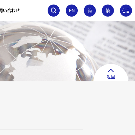
問い合わせ
EN
简
繁
한글
返回