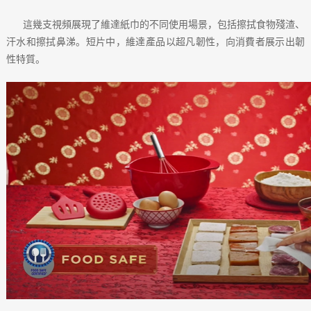
這幾支視頻展現了維達紙巾的不同使用場景，包括擦拭食物殘渣、
汗水和擦拭鼻涕。短片中，維達產品以超凡韌性，向消費者展示出韌
性特質。