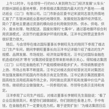
上午11时许，与会领导一行约60人来到称为江门经济发展“火车头”
的银州湖纸业基地考察，并参观维达集团国内最大的生产基地——维
达纸业（江门）有限公司。江门市新会区委书记宋波同志首先热情地
汇报了广东银洲湖纸业基地的地理优势、发展规划及循环经济情况，
简介了基地主要通过资源的横向综合利用做到供热、供水、供电、供
冷、废水处理、物流配送、固废处理的“七集中”，通过基地循环综合利
用资源模式，达到节约能源保护环境的效果。汪洋书记称赞这里条件
很好潜力很大。
随后，与会领导在维达国际董事长李朝旺先生的陪同下参观了维达
江门生产车间，期间李朝旺董事长向汪洋书记详细介绍了维达的生产
规模、品牌发展、市场规划、经济效益等情况，汪书记对国际金融危
机造成的经济“寒冬”对集团经营是否带来影响表示关心，得知维达集团
（江门）公司在金融危机下产能规模继续稳步扩大，市场销售额逆市
上扬、市场占有率不断提高，汪书记对维达良好经营状况并对集团近
年加强发展和开拓国内市场表示肯定及赞扬。汪书记表示集团既要巩
固高档生活用纸高端市场之余，同时拨出资源开拓和发展中价位产品
市场，继续把企业做强做大。一同参观的省、市领导也表示支持和肯
定。
汪洋参观了公司生产线后，对维达董事长李朝旺先生鼓励说：“看了
企业后我很高兴，希望你们越做越好。你们刚刚在香港上市，手中有
钱，在金融危机下一定要化危为机，敢于逆势扩张！”为维达集团日后