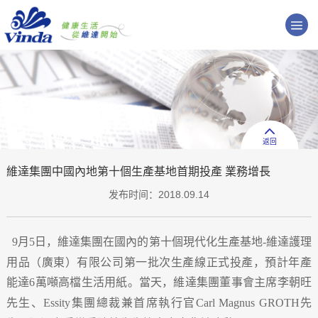
返回
維達集團中國內地第十個生產基地首期投產 業務增長
发布时间：2018.09.14
月
日，維達集團在國內的第十個現代化生產基地
維達護理
9
5
-
用品（廣東）有限公司第一批次生產線正式投產，預計年產
能達
萬噸高檔生活用紙。當天，維達集團董事會主席李朝旺
6
先生、
集團總裁兼首席執行官
先
Essity
Carl Magnus GROTH