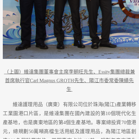
（上圖）維達集團董事會主席李朝旺先生、
Essity
集團總裁兼
首席執行官
Carl Magnus GROTH
先生、陽江市委常委陳績先
生
維達護理用品（廣東）有限公司位於珠海
陽江
產業轉移
(
)
工業園港口片區，是維達集團在國內建設的第
個現代化生
10
產基地，也是廣東地區的第
個生產基地。專案總投資
億港
4
70
元，總規劃
萬噸高檔生活用紙及護理用品，為陽江地區創
50