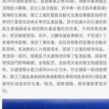
造
多個就業崗位。首期專案占地
畝，規劃年產高檔生
200
400
活用紙
萬噸，並分三批次建設，其中第一批次為年產能達
19
6
萬噸的生產線。陽江工廠的整套自動化生產設備都是採用世
界同行業領先技術水準的生產設備。其中從義大利引進的原
紙生產機器是全球同類生產設備的佼佼者，不但烘乾效果
好，而且節能環保。另外，立體存儲倉庫模式，不但減少了
倉庫用地面積，增加了庫存量，並且採取數控設備全自動存
取貨物，有效節約人力資源成本，提高了企業的經濟效益。
更值得一提的，是廠區汙水處理池安裝了監測設備，與當地
環保部門即時聯網，全程監控，並採用先進的微生物處理技
術，日處理廢水能力達到
立方米，符合國家一級排放標
4000
準。陽江工廠投產後將與維達集團在華南地區原有的
個生產
3
基地形成高效的生產、物流、銷售網路，競爭優勢更為突
出。