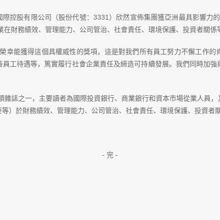
控股有限公司（股份代號：3331）欣然宣佈集團獲亞洲最具影響力的金融財
企業在財務績效、管理能力、公司管治、社會責任、環境保護、投資者關係
榮幸能獲得這個具權威性的獎項，這是對我們所有員工努力不懈工作的
善員工待遇等，篤實履行社會企業責任及締造可持續發展。我們同時加強
類雜誌之一，主要讀者為國際投資銀行、商業銀行和資本市場從業人員，
亞等）於財務績效、管理能力、公司管治、社會責任、環境保護、投資者
- 完 -