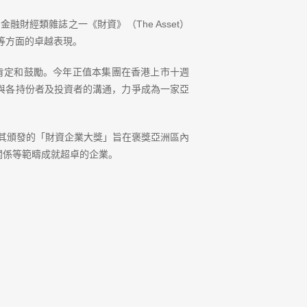
經類雜誌之一《財資》（The Asset）
等方面的卓越表現。
肯定和鼓勵。今年正值本集團在香港上市十週
與各持份者及投資者的溝通，力爭成為一家亞
其頒發的「財資企業大獎」旨在褒獎亞洲區內
關係等範疇成就超卓的企業。