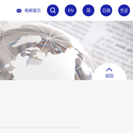
电邮提示
EN
简
日語
한글
返回