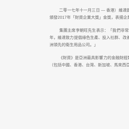
二零一七年十一月三日 — 香港）維達國際
頒發2017年「財資企業大獎」金獎，表揚
集團主席李朝旺先生表示：「我們非常
年，維達致力提倡綠色生產、投入社群、改
洲領先的衛生用品公司。」
《財資》是亞洲最具影響力的金融財經
（包括中國、香港、台灣、新加坡、馬來西