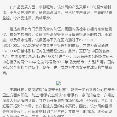
在产品品质方面，李朝旺称，该公司的产品采用100％原木浆制
造，不含荧光增白剂，通过高温消毒，严格的生产管理，完善的品质
监控，令产品洁净、柔韧平滑。
维达亦拥有专门负责质量的队伍，集团的质检中心拥有定量检测
仪、抗张力检测仪、柔软度检测仪等专业设备来检测纸的拉力、柔软
度，以及吸水性等。该集团亦率先在国内通过了ISO9001、
ISO14001、HACCP安全质量生产管理控制体系，并成为首家通过
ISO9002质量体系认证的生活用纸企业。此外，更获取“中国驰名商
标”、中国奥委会标志特许产品及特许企业，以及荣获国务院发展研究
中心授予的两个“中华之最”称号及2002年“香港超市十大品牌”等。国内
外知名企业的合作伙伴，现在，也正式成为中国女子排球队的主赞助
商。
李朝旺称，这次取得“香港安全标志”，能进一步确立该公司在安全
卫生方面的形象，加上“香港安全标志”在香港有一定的知名度，亦能加
深港人对品牌的认识，并作为开拓海外市场的基地。他强调，生活用
纸要开拓海外市场，其在物流方面的成本高昂，因此，该公司的目标
是在海外设厂，付运原材料到当地生产，并供应当地市场，该公司现