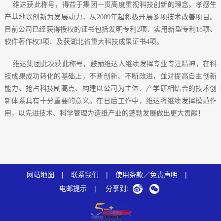
维达获此称号，得益于集团一贯高度重视科技创新的理念。孝感生
产基地以创新为发展动力，从2009年起积极开展多项技术改善项目。
目前公司已经获得授权的证书包括发明专利2项、实用新型专利18项、
软件著作权3项、及获湖北省重大科技成果证书4项。
维达集团此次获此称号，鼓励维达人继续发挥专业专注精神，在科
技成果成功转化的基础上，不断创新、不断改进，並对提高自主创新
能力、抢占科技制高点、构建以公司为主体、产学研相结合的技术创
新体系具有十分重要的意义。在日后工作中，维达将继续发挥模范作
用，以先进技术、科学管理为造纸产业的蓬勃发展做出更大贡献！
网站地图
|
联系我们
|
使用条款／免责声明
|
电邮提示
|
分享到: