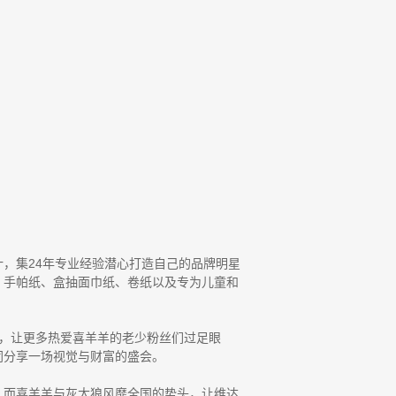
，集24年专业经验潜心打造自己的品牌明星
巾、手帕纸、盒抽面巾纸、卷纸以及专为儿童和
Y，让更多热爱喜羊羊的老少粉丝们过足眼
同分享一场视觉与财富的盛会。
，而喜羊羊与灰太狼风靡全国的势头，让维达