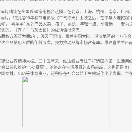
。
》动画片陆续在全国近50家电视台热播，在北京、上海、杭州、南京、广
动画片。特别是09年春节电影版《牛气冲天》上映之后，在中华大地掀起“
儿风”，“喜羊羊” 系列产品大卖，孩子、家长、年轻一族、动漫迷……都
真实的，《喜羊羊与灰太狼》的成功值得深思。
与版权方签订为期2年、涉及干湿巾、覆盖中国大陆、港澳地区的全方位合
维达产品使用人群的年龄层次，强力拉动品牌市场占有率。维达喜羊羊产
无疑让业界精神大振。二十五年来，维达纸业专注于打造国内第一生活用
会公益和维护个人“健康”，始终走在生活用纸的市场前端，这也正是其
国女排、NBA等体育事业，还积极在社会公益卫生领域作出了表率。早