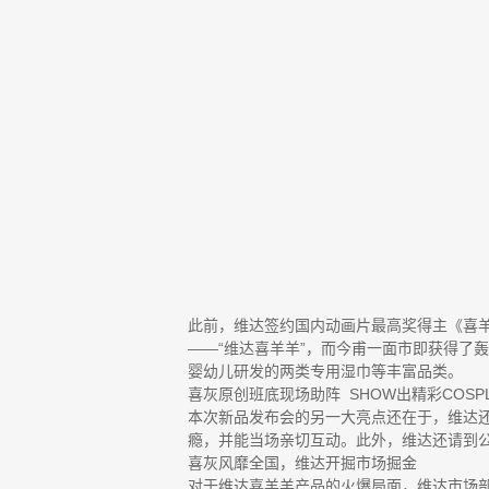
此前，维达签约国内动画片最高奖得主《喜
——“维达喜羊羊”，而今甫一面市即获得了
婴幼儿研发的两类专用湿巾等丰富品类。
喜灰原创班底现场助阵 SHOW出精彩COSPL
本次新品发布会的另一大亮点还在于，维达还
瘾，并能当场亲切互动。此外，维达还请到公
喜灰风靡全国，维达开掘市场掘金
对于维达喜羊羊产品的火爆局面，维达市场