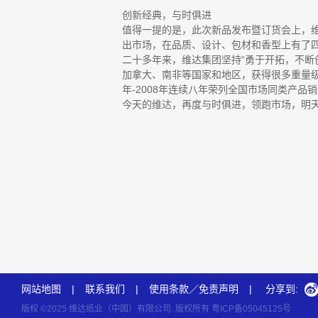
创新经典，与时俱进
值得一提的是，此次新品发布暨订货会上，维
出市场，在品质、设计、包材和香型上有了
二十多年来，维达集团坚持“勇于开拓，不断
加拿大、南非等国家和地区，获得很多重量级荣
年-2008年连续八年荣列全国市场同类产品
今天的维达，再度与时俱进，领跑市场，明
网站地图
|
联系我们
|
使用条款／免责声明
|
分享到:
版权 ©2025 维达纸业（中国）有限公司. 版权所有
粤ICP备05045125号