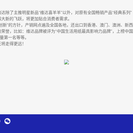
达除了主推明星新品“维达喜羊羊”以外，对原有全国畅销产品“经典系列”
四大新的飞跃，将更加贴合消费者需求。
创新”的方针，产销网点遍及全国各地，还出口到香港、澳门、澳洲、新
誉，比如：维达品牌被评为“中国生活用纸最具影响力品牌”，上榜中国最有价
销量第一名等等。
天将走得更远！