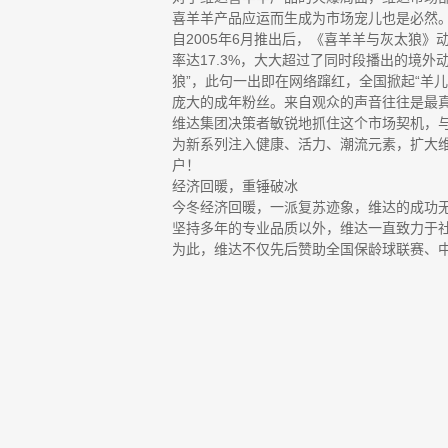
喜羊羊产品应运而生成为市场宠儿也是必然
自2005年6月推出后，《喜羊羊与灰太狼
率达17.3%，大大超过了同时段播出的境外
狼”，此句一出即在网络蹿红，全国掀起“羊
庞大的成年粉丝。来自观众的声音往往是最
维达集团决策者敏锐地抓住这个市场契机，
为新系列注入健康、活力、潮流元素，扩大
户！
经济回暖，重锤破冰
今冬经济回暖，一派复苏迹象，维达的成功
坚持多年的专业品质以外，维达一直致力于社
为此，维达不仅先后赞助全国保龄球联赛、中