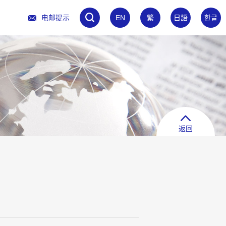
电邮提示
EN
繁
日語
한글
返回
场