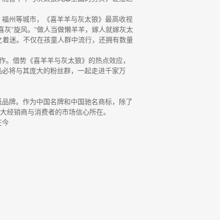
州、福州等城市，《喜羊羊与灰太狼》最高收视
喜灰”旋风。“做人当做懒羊羊，嫁人就嫁灰太
为之着迷。不仅在孩童人群中流行，还拥有数量
作。借势《喜羊羊与灰太狼》的热点效应，
品必将与其庞大的粉丝群，一起走进千家万
纸品牌。作为中国名牌和中国驰名商标，除了
广大经销商与消费者的市场信心所在。
在今