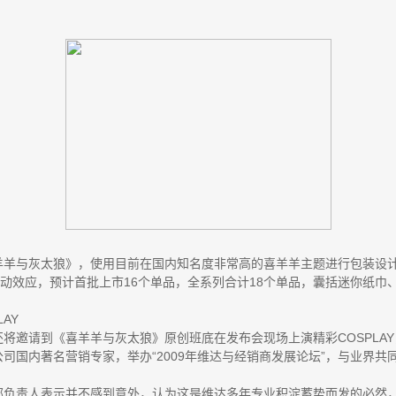
羊羊与灰太狼》，使用目前在国内知名度非常高的喜羊羊主题进行包装设计
轰动效应，预计首批上市16个单品，全系列合计18个单品，囊括迷你纸
AY
将邀请到《喜羊羊与灰太狼》原创班底在发布会现场上演精彩COSPLA
司国内著名营销专家，举办“2009年维达与经销商发展论坛”，与业界共
部负责人表示并不感到意外，认为这是维达多年专业积淀蓄势而发的必然