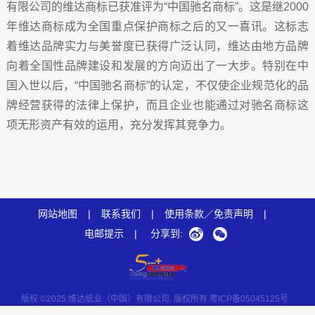
有限公司的维达商标已获准评为“中国驰名商标”。这是继2000
年维达商标成为全国重点保护商标之后的又一喜讯。这标志
着维达品牌实力与美誉度已获得广泛认同，维达由地方品牌
向着全国性品牌建设和发展的方向迈出了一大步。特别在中
国入世以后，“中国驰名商标”的认定，不仅使企业规范化的品
牌经营获得的法律上保护，而且企业也能通过对驰名商标这
项无形资产有效的运用，充分发挥其竞争力。
网站地图
|
联系我们
|
使用条款／免责声明
|
电邮提示
|
分享到:
版权 ©2025 维达纸业（中国）有限公司. 版权所有
粤ICP备05045125号