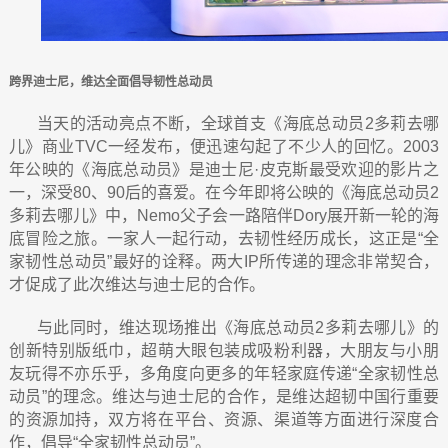
跨界迪士尼，维达全面倡导韧性总动员
当天的活动亮点不断，全球首支《海底总动员2
多莉去哪
儿》商业
TVC
一经发布，便迅速勾起了不少人的回忆。
2003
年公映的《海底总动员》是迪士尼·皮克斯最受欢迎的影片之
一，深受
80
、
90
后的喜爱。在今年即将公映的《海底总动员
2
多莉去哪儿》中，
Nemo
父子会一路陪伴
Dory
展开新一轮的海
底冒险之旅。一家人一起行动，去韧性经历成长，这正是“全
家韧性总动员”最好的诠释。两大
IP
所传递的理念非常契合，
才促成了此次维达与迪士尼的合作。
与此同时，维达现场推出《海底总动员2
多莉去哪儿》的
创新特别版纸巾，超萌大眼包装成吸粉利器，大朋友与小朋
友玩得不亦乐乎，多角度向更多的年轻家庭传递“全家韧性总
动员”的理念。维达与迪士尼的合作，是维达超韧中国行重要
的资源加持，双方将在平台、资源、渠道等方面进行深度合
作，倡导“全家韧性总动员”。