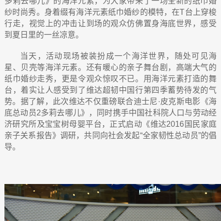
多莉去哪儿》的海洋元素，为大家带来了一场全新的纸巾婚
纱时尚秀。身着缀有海洋元素纸巾婚纱的模特，在
T
台上穿梭
行走，视觉上的冲击让到场的观众仿佛置身海底世界，感受
到夏日里的一丝凉意。
当天，活动现场被装扮成一个海洋世界，随处可见海
星、贝壳等海洋元素。还有暖心的亲子舞台剧，高端大气的
纸巾婚纱走秀，更是令观众惊叹不已。用海洋元素打造的舞
台，着实让人感受到了维达超韧中国行第四季蓄势待发的气
势。据了解，此次维达不仅重磅联合迪士尼·皮克斯电影《海
底总动员2
多莉去哪儿》，同时携手中国社科院人口与劳动经
济研究所及宝宝树母婴平台，正式启动《维达
2016
国民家庭
亲子关系报告》调研，共同向社会发起
“
全家韧性总动员
”
的倡
导。